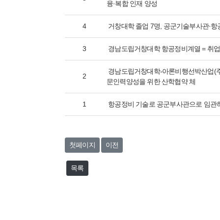
융·복합 인재 양성
4
거창대학 졸업 7명, 공군기술부사관·
3
경남도립거창대학 항공정비계열 = 취
경남도립거창대학-아론비행선박산업(주)
2
문인력양성을 위한 산학협약 체
1
항공정비 기술로 공군부사관으로 임관
첫페이지
이전
목록