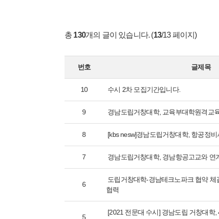
총
130
개의 글이 있습니다. (
13
/13 페이지)
번호
글제목
10
수시 2차 모집기간입니다.
9
경남도립거창대학, 교육부대학원격교육 
8
[kbs nesw]경남도립거창대학, 항공정
7
경남도립거창대학, 경남항공고교와 연
도립거창대학-경남테크노파크 협약 체
6
협력
[2021 전문대 수시] 경남도립 거창대학
5