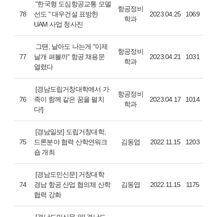
"한국형 도심항공교통 모델
항공정비
78
선도 " 대우건설 표방한
2023.04.25
1069
학과
UAM 사업 청사진
그땐, 날아도 나는게 "이제
항공정비
77
날개 펴볼까" 항공 채용문
2023.04.21
1031
학과
열렸다
[경남도립거창대학에서 가
항공정비
76
족이 함께 같은 꿈을 펼치
2023.04.17
1014
학과
다!]
[경남일보] 도립거창대학,
75
드론분야 협력 산학연워크
김동엽
2022.11.15
1203
숍 개최
[경남도민신문] 거창대학
74
경남 항공 산업 협의체 산학
김동엽
2022.11.15
1175
협력 강화