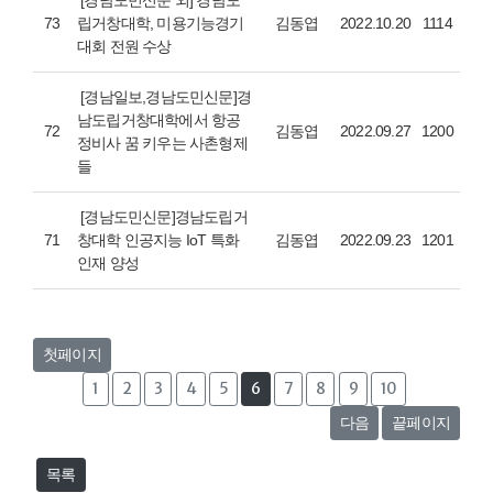
[경남도민신문 외] 경남도
73
립거창대학, 미용기능경기
김동엽
2022.10.20
1114
대회 전원 수상
[경남일보,경남도민신문]경
남도립거창대학에서 항공
72
김동엽
2022.09.27
1200
정비사 꿈 키우는 사촌형제
들
[경남도민신문]경남도립거
71
창대학 인공지능 IoT 특화
김동엽
2022.09.23
1201
인재 양성
첫페이지
1
2
3
4
5
6
7
8
9
10
다음
끝페이지
목록