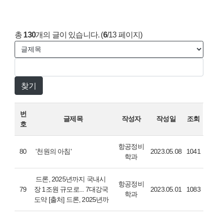
총
130
개의 글이 있습니다. (
6
/13 페이지)
번
글제목
작성자
작성일
조회
호
항공정비
80
'천원의 아침'
2023.05.08
1041
학과
드론, 2025년까지 국내시
항공정비
79
장 1조원 규모로... 7대강국
2023.05.01
1083
학과
도약 [출처] 드론, 2025년까