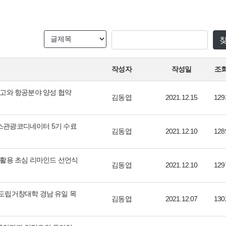
작성자
작성일
조
고와 항공분야 양성 협약
김동엽
2021.12.15
129
스관광코디네이터 5기 수료
김동엽
2021.12.10
128
 활용 초심 리마인드 선언식
김동엽
2021.12.10
129
도립거창대학 경남 유일 목
김동엽
2021.12.07
130