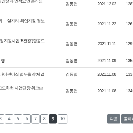
 항공안전과 인적요인 온라인
김동엽
2021.12.02
128
회… 일자리·취업지원 정보
김동엽
2021.11.22
126
정지원사업 '5관왕'(항공드
김동엽
2021.11.11
129
시행
김동엽
2021.11.09
135
하나어린이집 업무협약 체결
김동엽
2021.11.08
133
고도화형 사업단장 워크숍
김동엽
2021.11.08
134
3
4
5
6
7
8
9
10
다음
끝페