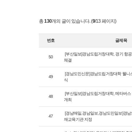
총
130
개의 글이 있습니다. (
9
/13 페이지)
번호
글제목
[부산일보]경남도립거창대학, 경기 항공
50
체결
[경남도민신문]경남도립거창대학 웰니
49
식
[부산일보]경남도립거창대학, 메타버스
48
개최
[경남매일,경남일보,경남도민일보]경남
47
재교육기관 지정