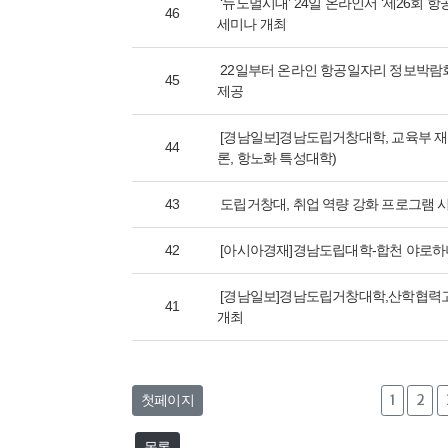
‘뉴노멀시대’ 24일 온라인서 ‘제26회
46
세미나 개최
22일부터 온라인 항공일자리 정보박람
45
제공
[경남일보]경남도립거창대학, 교육부 재
44
론, 항노화 특성대학)
43
도립거창대, 취업 역량 강화 프로그램 
42
[아시아경재]경남도립대학-합천 야로
[경남일보]경남도립거창대학,산학협력
41
개최
첫페이지
1
2
목록