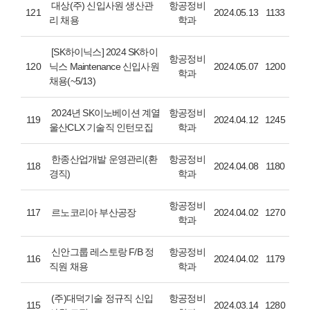
대상(주) 신입사원 생산관
항공정비
121
2024.05.13
1133
리 채용
학과
[SK하이닉스] 2024 SK하이
항공정비
120
닉스 Maintenance 신입사원
2024.05.07
1200
학과
채용(~5/13)
2024년 SK이노베이션 계열
항공정비
119
2024.04.12
1245
울산CLX 기술직 인턴모집
학과
한종산업개발 운영관리(환
항공정비
118
2024.04.08
1180
경직)
학과
항공정비
117
르노코리아 부산공장
2024.04.02
1270
학과
신안그룹 레스토랑 F/B 정
항공정비
116
2024.04.02
1179
직원 채용
학과
(주)대덕기술 정규직 신입
항공정비
115
2024.03.14
1280