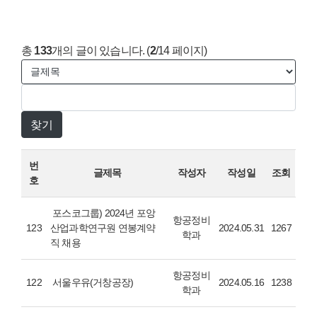
총
133
개의 글이 있습니다. (
2
/14 페이지)
번
글제목
작성자
작성일
조회
호
포스코그룹) 2024년 포앙
항공정비
123
산업과학연구원 연봉계약
2024.05.31
1267
학과
직 채용
항공정비
122
서울우유(거창공장)
2024.05.16
1238
학과