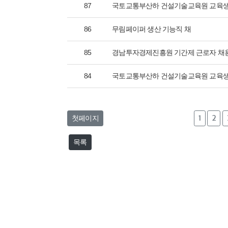
87
국토교통부산하 건설기술교육원 교육생
86
무림페이퍼 생산 기능직 채
85
경남투자경제진흥원 기간제 근로자 채
84
국토교통부산하 건설기술교육원 교육생
첫페이지
1
2
목록