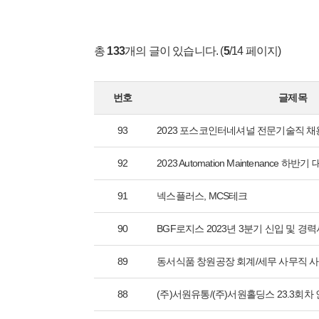
총
133
개의 글이 있습니다. (
5
/14 페이지)
번호
글제목
93
2023 포스코인터네셔널 전문기술직 채
92
2023 Automation Maintenance 하
91
넥스플러스, MCS테크
90
BGF로지스 2023년 3분기 신입 및 경
89
동서식품 창원공장 회계/세무 사무직 사
88
(주)서원유통/(주)서원홀딩스 23.3회차