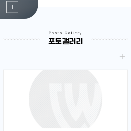
2026학년도 하계 계절학기 개설
안내
Photo Gallery
포토갤러리
「국립창원대학교 학칙」 제37조 제3항
및 제4항 「국립창원대학교 학사운영규
정」 제19조 따라 2026학년도 하계 계
절 학기를 아래와 같이 개설하오니 수
2026.06.11
강을 희망...
항공 MRO산업 육성 지원사업
인력양성 과정(P2F) 교육생 모집
공고
붙임의 문서를 확인하시기 바랍니다.
(붙임1) 항공 MRO산업 육성 지원사업
인력양성 과정(P2F) 교육생 모집 공고