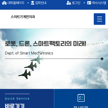
대학홈페이지
입학안내
로그인
학사시스템
스마트기계전자과
메
인
로봇, 드론, 스마트팩토리의 미래!
콘
텐
Dept. of Smart Mechatronics
츠
바
로
가
기
Quick Service
바로가기
학사일정