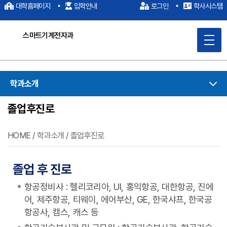
대학홈페이지
입학안내
로그인
학사시스템
스마트기계전자과
메
인
학과소개
콘
졸업후진로
텐
츠
HOME /
학과소개
/
졸업후진로
바
로
공
페
트
카
인
가
졸업 후 진로
유
이
위
카
쇄
기
스
터
오
항공정비사 : 헬리코리아, UI, 홍익항공, 대한항공, 진에
북
(엑
스
어, 제주항공, 티웨이, 에어부산, GE, 한국샤프, 한국공
스)
토
항공사, 캠스, 캐스 등
리